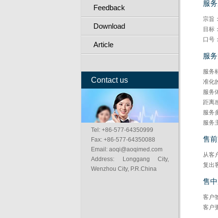
服务
Feedback
宗旨
Download
目标：
口号
Article
服务
服务
Contact us
准化
服务
距离
服务
服务
Tel: +86-577-64350999
售前
Fax: +86-577-64350088
Email: aoqi@aoqimed.com
从客
Address: Longgang City,
复出
Wenzhou City, P.R.China
售中
客户
客户