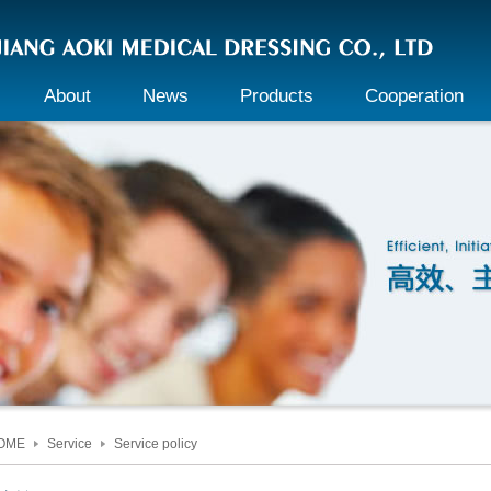
About
News
Products
Cooperation
Company profile
Company dynamics
Transparent dressing
Partners
Declaration
Industry information
Transparent waterproof
Join
wound dressing
Honor
Adhesive non-woven
wound dressing
Culture
Baby wound dressing
Responsibility
Ostomy
Hydrocolloid dressing
OME
Service
Service policy
Medical bandage