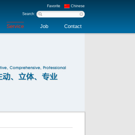
Favorite
Chinese
Search:
Service
Job
Contact
Service policy
Talent idea
Contact information
Feedback
Process
Service network
Download
Position
Online interaction
Article