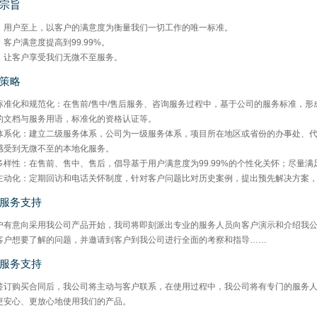
Medical stick fixing
宗旨
：用户至上，以客户的满意度为衡量我们一切工作的唯一标准。
Wound skin closure strip
客户满意度提高到99.99%。
Children cooling paste
：让客户享受我们无微不至服务。
策略
Surgical incision drape
标准化和规范化：在售前/售中/售后服务、咨询服务过程中，基于公司的服务标准，
Functional dressing
的文档与服务用语，标准化的资格认证等。
体系化：建立二级服务体系，公司为一级服务体系，项目所在地区或省份的办事处、
Wound plaster
感受到无微不至的本地化服务。
多样性：在售前、售中、售后，倡导基于用户满意度为99.99%的个性化关怀；尽量
Medical raw material roll
主动化：定期回访和电话关怀制度，针对客户问题比对历史案例，提出预先解决方案
服务支持
户有意向采用我公司产品开始，我司将即刻派出专业的服务人员向客户演示和介绍我
客户想要了解的问题，并邀请到客户到我公司进行全面的考察和指导……
服务支持
签订购买合同后，我公司将主动与客户联系，在使用过程中，我公司将有专门的服务
更安心、更放心地使用我们的产品。