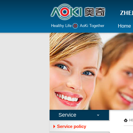
Home
Healthy Life AoKi Together
Service
H
Service policy